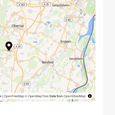
e
|
OpenFreeMap
© OpenMapTiles
Data from
OpenStreetMap