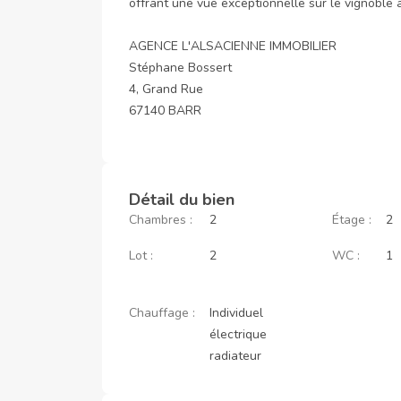
offrant une vue exceptionnelle sur le vignoble a
AGENCE L'ALSACIENNE IMMOBILIER 

Stéphane Bossert

4, Grand Rue 

67140 BARR
Détail du bien
Chambres :
2
Étage :
2
Lot :
2
WC :
1
Chauffage :
Individuel
électrique
radiateur